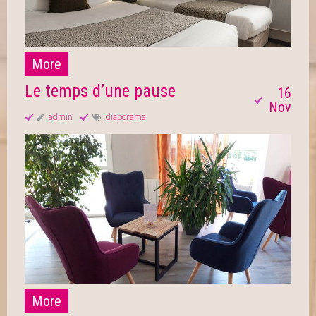
More
Le temps d’une pause
16
Nov
admin
diaporama
More