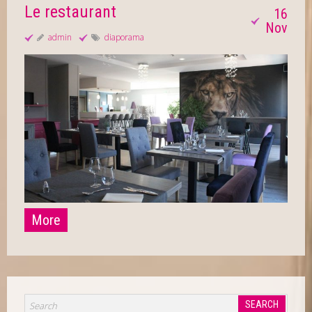
Le restaurant
16
Nov
admin
diaporama
More