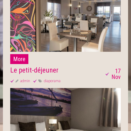
More
Le petit-déjeuner
17
Nov
admin
diaporama